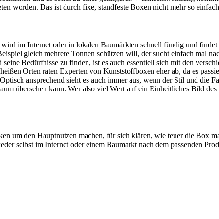
ten worden. Das ist durch fixe, standfeste Boxen nicht mehr so einfac
wird im Internet oder in lokalen Baumärkten schnell fündig und findet
eispiel gleich mehrere Tonnen schützen will, der sucht einfach mal na
seine Bedürfnisse zu finden, ist es auch essentiell sich mit den vers
heißen Orten raten Experten von Kunststoffboxen eher ab, da es passier
e. Optisch ansprechend sieht es auch immer aus, wenn der Stil und die
aum übersehen kann. Wer also viel Wert auf ein Einheitliches Bild de
ken um den Hauptnutzen machen, für sich klären, wie teuer die Box max
weder selbst im Internet oder einem Baumarkt nach dem passenden Produ